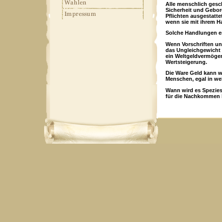
Alle menschlich gesc
Sicherheit und Gebo
Pflichten ausgestatt
wenn sie mit ihrem 
Solche Handlungen e
Wenn Vorschriften u
das Ungleichgewicht 
ein Weltgeldvermögen
Wertsteigerung.
Die Ware Geld kann we
Menschen, egal in w
Wann wird es Spezie
für die Nachkommen 