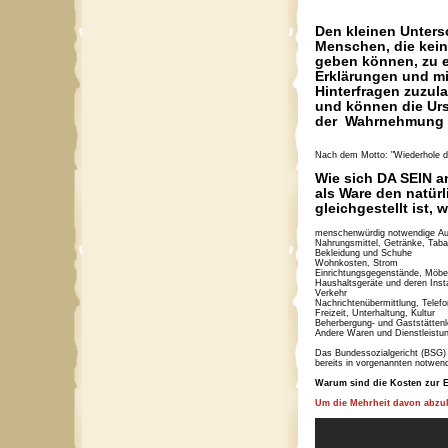
Den kleinen Unters
Menschen, die kein
geben können, zu 
Erklärungen und mi
Hinterfragen zuzula
und können die Urs
der Wahrnehmung v
Nach dem Motto: "Wiederhole d
Wie sich DA SEIN an
als Ware den natürl
gleichgestellt ist, 
menschenwürdig notwendige Au
Nahrungsmittel, Getränke, Tab
Bekleidung und Schuhe
Wohnkosten, Strom
Einrichtungsgegenstände, Möbe
Haushaltsgeräte und deren Inst
Verkehr
Nachrichtenübermittlung, Telefo
Freizeit, Unterhaltung, Kultur
Beherbergung- und Gaststättenl
Andere Waren und Dienstleistu
Das Bundessozialgericht (BSG)
bereits in vorgenannten notwen
Warum sind die Kosten zur 
Um die Mehrheit davon abzul